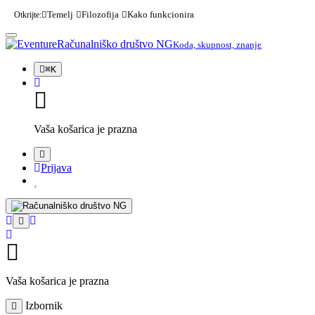
Otkrijte:
Temelj
Filozofija
Kako funkcionira
·
·
Računalniško društvo NG
Koda, skupnost, znanje
⌘
K
Vaša košarica je prazna
Prijava
Vaša košarica je prazna
Izbornik