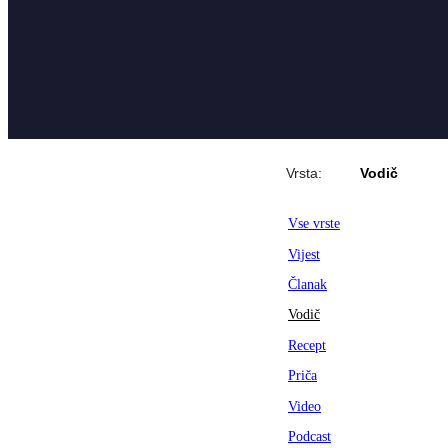
Vrsta:
Vodič
Vse vrste
Vijest
Članak
Vodič
Recept
Priča
Video
Podcast