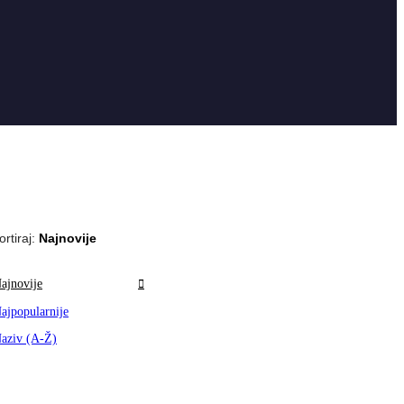
ortiraj:
Najnovije
ajnovije
ajpopularnije
aziv (A-Ž)