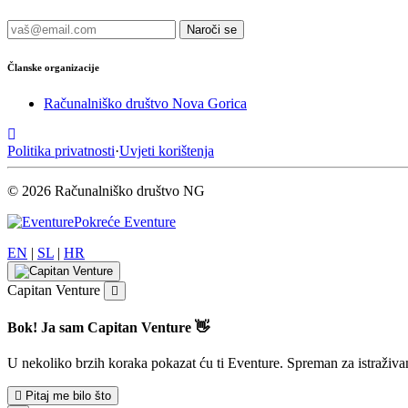
Naroči se
Članske organizacije
Računalniško društvo Nova Gorica
Politika privatnosti
·
Uvjeti korištenja
© 2026 Računalniško društvo NG
Pokreće Eventure
EN
|
SL
|
HR
Capitan Venture
Bok! Ja sam Capitan Venture 👋
U nekoliko brzih koraka pokazat ću ti Eventure. Spreman za istraživa
Pitaj me bilo što