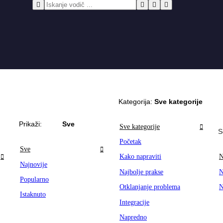
Kategorija:
Sve kategorije
Prikaži:
Sve
Sve kategorije
S
Početak
Sve
Kako napraviti
N
Najnovije
Najbolje prakse
N
Popularno
Otklanjanje problema
N
Istaknuto
Integracije
Napredno