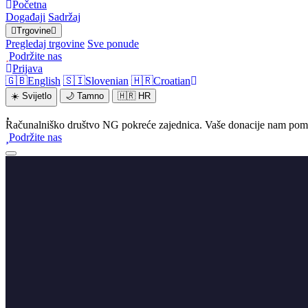
Početna
Događaji
Sadržaj
Trgovine
Pregledaj trgovine
Sve ponude
Podržite nas
Prijava
🇬🇧
English
🇸🇮
Slovenian
🇭🇷
Croatian
☀️
Svijetlo
🌙
Tamno
🇭🇷
HR
Računalniško društvo NG pokreće zajednica. Vaše donacije nam poma
Podržite nas