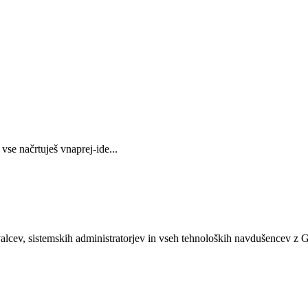
 vse načrtuješ vnaprej-ide...
lcev, sistemskih administratorjev in vseh tehnoloških navdušencev z 