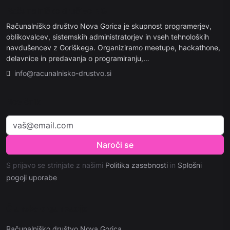
Računalniško društvo NG
Računalniško društvo Nova Gorica je skupnost programerjev,
oblikovalcev, sistemskih administratorjev in vseh tehnoloških
navdušencev z Goriškega. Organiziramo meetupe, hackathone,
delavnice in predavanja o programiranju,…
info@racunalnisko-drustvo.si
Novičnik
Naroči se
S prijavo se strinjate z našimi
Politika zasebnosti
in
Splošni
pogoji uporabe
Članske organizacije
Računalniško društvo Nova Gorica