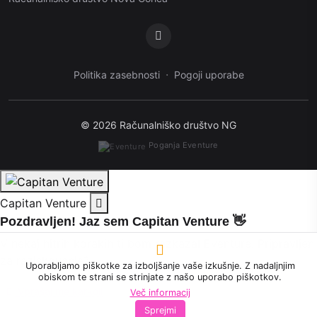
·
Politika zasebnosti
Pogoji uporabe
© 2026 Računalniško društvo NG
Poganja Eventure
Capitan Venture
Pozdravljen! Jaz sem Capitan Venture 👋
V nekaj hitrih korakih ti bom razkazal Eventure. Pripravljen
za raziskovanje?
Uporabljamo piškotke za izboljšanje vaše izkušnje. Z nadaljnjim
obiskom te strani se strinjate z našo uporabo piškotkov.
Vprašaj me karkoli
Več informacij
Sprejmi