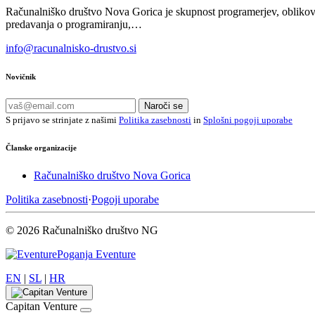
Računalniško društvo Nova Gorica je skupnost programerjev, oblikova
predavanja o programiranju,…
info@racunalnisko-drustvo.si
Novičnik
Naroči se
S prijavo se strinjate z našimi
Politika zasebnosti
in
Splošni pogoji uporabe
Članske organizacije
Računalniško društvo Nova Gorica
Politika zasebnosti
·
Pogoji uporabe
© 2026 Računalniško društvo NG
Poganja Eventure
EN
|
SL
|
HR
Capitan Venture