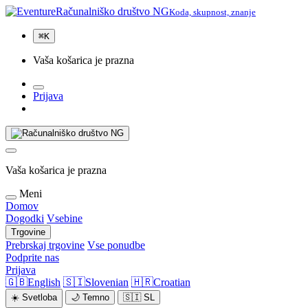
Računalniško društvo NG
Koda, skupnost, znanje
⌘
K
Vaša košarica je prazna
Prijava
Vaša košarica je prazna
Meni
Domov
Dogodki
Vsebine
Trgovine
Prebrskaj trgovine
Vse ponudbe
Podprite nas
Prijava
🇬🇧
English
🇸🇮
Slovenian
🇭🇷
Croatian
☀️
Svetloba
🌙
Temno
🇸🇮
SL