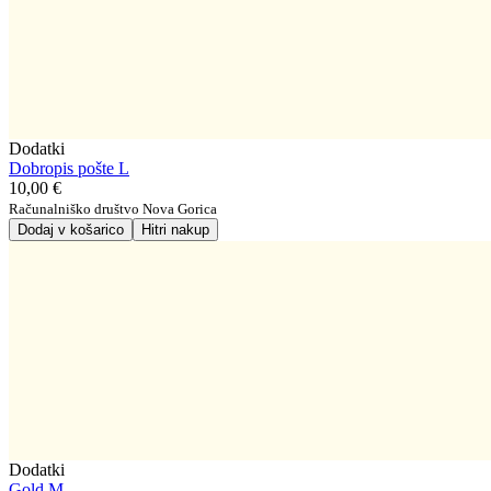
Dodatki
Dobropis pošte L
10,00 €
Računalniško društvo Nova Gorica
Dodaj v košarico
Hitri nakup
Dodatki
Gold M