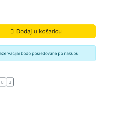
Dodaj u košaricu
 rezervacijai bodo posredovane po nakupu.