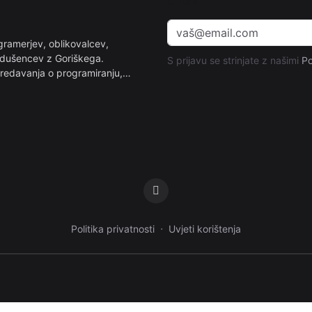
Bilten
ramerjev, oblikovalcev,
avdušencev z Goriškega.
S prijavu se strinjate z našimi
Po
predavanja o programiranju,…
·
Politika privatnosti
Uvjeti korištenja