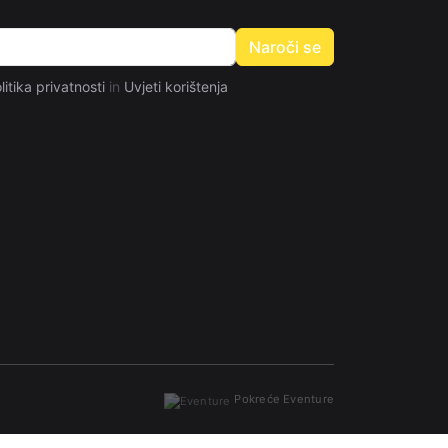
Naroči se
litika privatnosti
in
Uvjeti korištenja
Pokreće Eventure