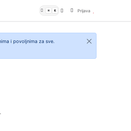
Prijava
⌘
K
ima i povoljnima za sve.
.