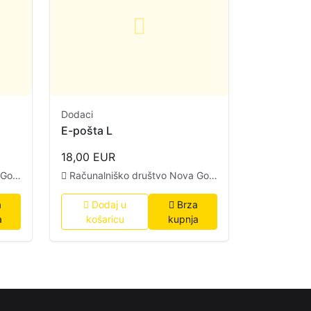
Dodaci
E-pošta L
18,00 EUR
ica
Računalniško društvo Nova Gorica
a
Dodaj u
Brza
a
košaricu
kupnja