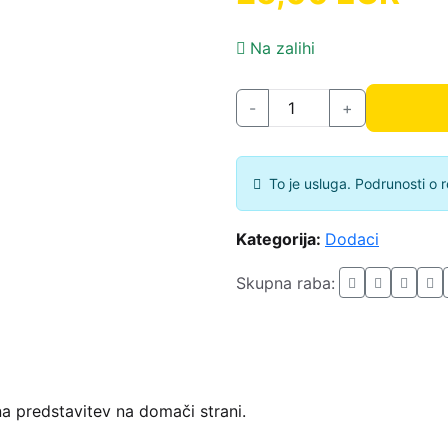
Na zalihi
-
+
To je usluga. Podrunosti o
Kategorija:
Dodaci
Skupna raba:
dna predstavitev na domači strani.