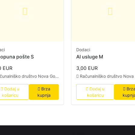
aci
Dodaci
opuna pošte S
AI usluge M
0 EUR
3,00 EUR
čunalniško društvo Nova Gorica
Računalniško društvo Nova Gor
Dodaj u
Brza
Dodaj u
Brz
košaricu
kupnja
košaricu
kupnj