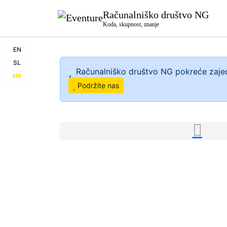
Računalniško društvo NG
Koda, skupnost, znanje
EN
SL
Računalniško društvo NG pokreće zajed
HR
Podržite nas