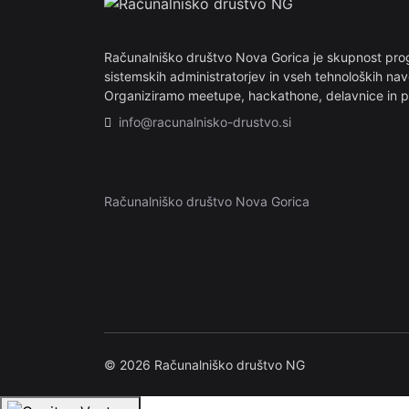
Računalniško društvo NG
Računalniško društvo Nova Gorica je skupnost prog
sistemskih administratorjev in vseh tehnoloških n
Organiziramo meetupe, hackathone, delavnice in 
info@racunalnisko-drustvo.si
Članske organizacije
Računalniško društvo Nova Gorica
© 2026 Računalniško društvo NG