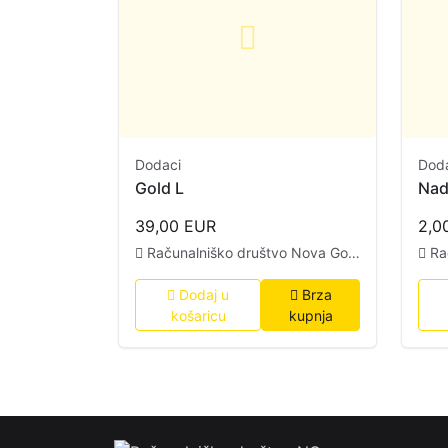
Dodaci
Dod
Gold L
Nad
39,00 EUR
2,0
Računalniško društvo Nova Gorica
Ra
Dodaj u
Brza
košaricu
kupnja