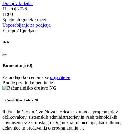
Dodaj v koledar
11. maj 2026
11:00
Spletni dogodek · meet
Usposabljanje za podjetja
Europe / Ljubljana
Deli
Komentarji (0)
Za oddajo komentarja se
prijavite se
.
Bodite prvi in ​​komentirajte!
Računalniško društvo NG
Računalniško društvo Nova Gorica je skupnost programerjev,
oblikovalcev, sistemskih administratorjev in vseh tehnoloških
navdušencev z Goriškega. Organiziramo meetupe, hackathone,
delavnice in predavanja o programiranju,…