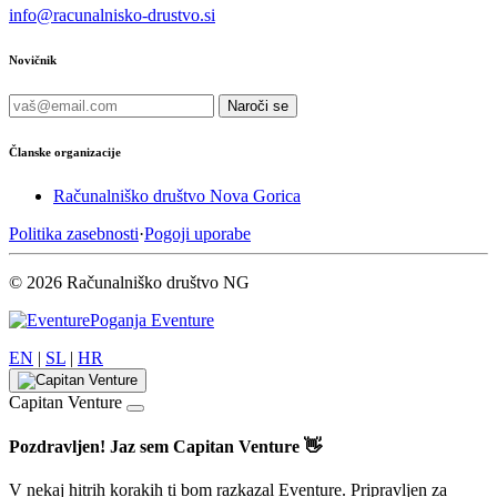
info@racunalnisko-drustvo.si
Novičnik
Naroči se
Članske organizacije
Računalniško društvo Nova Gorica
Politika zasebnosti
·
Pogoji uporabe
© 2026 Računalniško društvo NG
Poganja Eventure
EN
|
SL
|
HR
Capitan Venture
Pozdravljen! Jaz sem Capitan Venture 👋
V nekaj hitrih korakih ti bom razkazal Eventure. Pripravljen za